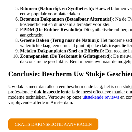
Bitumen (Natuurlijk en Synthetisch):
Hoewel bitumen van 
eeuw populair voor platte daken.
Betonnen Dakpannen (Betaalbaar Alternatief):
Na de Tw
kostenefficiënt en duurzaam alternatief voor klei.
EPDM (De Rubber Revolutie):
Dit synthetische rubber, 
aangebracht.
Groene Daken (Terug naar de Natuur):
Het moderne sedum
waterdichte laag, een cruciaal punt bij elke
dak inspectie le
Metalen Dakpanplaten (Snel en Efficiënt):
Een recente inn
Zonnepanelen (De Toekomst is Geïntegreerd):
De nieuwst
dakconstructie geschikt is. Bent u benieuwd naar de mogel
Conclusie: Bescherm Uw Stukje Geschie
Uw dak is meer dan alleen een beschermende laag; het is een stukj
professionele
dak inspectie lente
is de meest effectieve manier om
moderne technieken. Vertrouw op onze
uitstekende reviews
en zor
vrijblijvende offerte in Amsterdam.
GRATIS DAKINSPECTIE AANVRAGEN