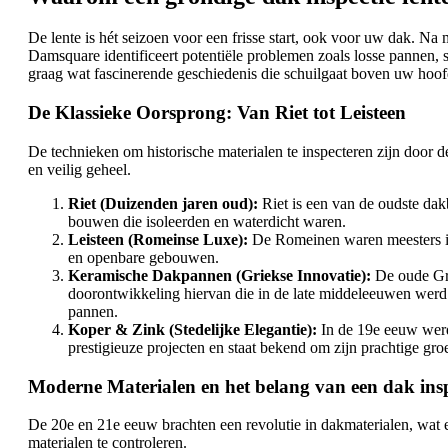
De lente is hét seizoen voor een frisse start, ook voor uw dak. N
Damsquare identificeert potentiële problemen zoals losse pannen, 
graag wat fascinerende geschiedenis die schuilgaat boven uw hoof
De Klassieke Oorsprong: Van Riet tot Leisteen
De technieken om historische materialen te inspecteren zijn door d
en veilig geheel.
Riet (Duizenden jaren oud):
Riet is een van de oudste dakb
bouwen die isoleerden en waterdicht waren.
Leisteen (Romeinse Luxe):
De Romeinen waren meesters in 
en openbare gebouwen.
Keramische Dakpannen (Griekse Innovatie):
De oude Gri
doorontwikkeling hiervan die in de late middeleeuwen werd
pannen.
Koper & Zink (Stedelijke Elegantie):
In de 19e eeuw werde
prestigieuze projecten en staat bekend om zijn prachtige gro
Moderne Materialen en het belang van een dak inspe
De 20e en 21e eeuw brachten een revolutie in dakmaterialen, wat 
materialen te controleren.