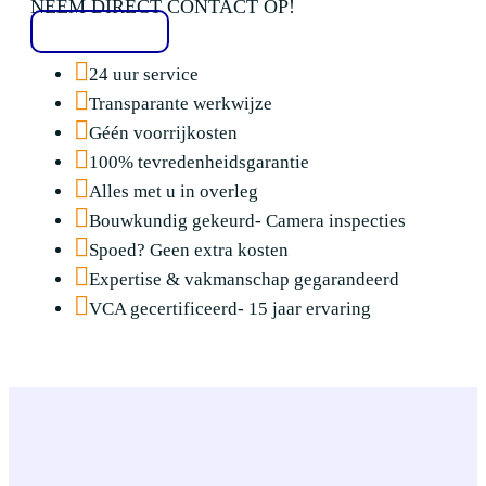
NEEM DIRECT CONTACT OP!
020 2136776
24 uur service
Transparante werkwijze
Géén voorrijkosten
100% tevredenheidsgarantie
Alles met u in overleg
Bouwkundig gekeurd- Camera inspecties
Spoed? Geen extra kosten
Expertise & vakmanschap gegarandeerd
VCA gecertificeerd- 15 jaar ervaring