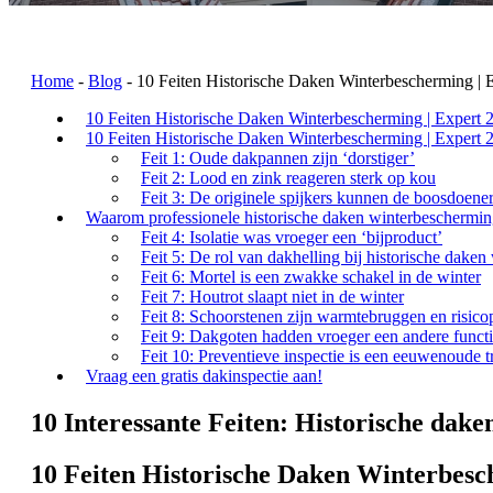
Home
-
Blog
-
10 Feiten Historische Daken Winterbescherming | 
10 Feiten Historische Daken Winterbescherming | Expert 
10 Feiten Historische Daken Winterbescherming | Expert 
Feit 1: Oude dakpannen zijn ‘dorstiger’
Feit 2: Lood en zink reageren sterk op kou
Feit 3: De originele spijkers kunnen de boosdoener
Waarom professionele historische daken winterbescherming
Feit 4: Isolatie was vroeger een ‘bijproduct’
Feit 5: De rol van dakhelling bij historische dake
Feit 6: Mortel is een zwakke schakel in de winter
Feit 7: Houtrot slaapt niet in de winter
Feit 8: Schoorstenen zijn warmtebruggen en risico
Feit 9: Dakgoten hadden vroeger een andere funct
Feit 10: Preventieve inspectie is een eeuwenoude tr
Vraag een gratis dakinspectie aan!
10 Interessante Feiten: Historische dake
10 Feiten Historische Daken Winterbesc