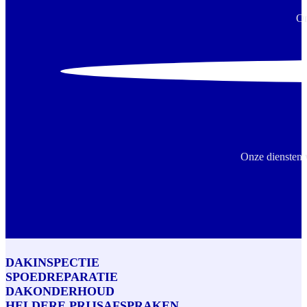
On
Onze diensten 
DAKINSPECTIE
SPOEDREPARATIE
DAKONDERHOUD
HELDERE PRIJSAFSPRAKEN