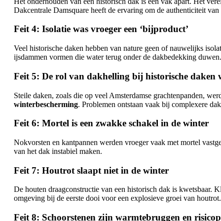
Het onderhouden van een historisch dak is een vak apart. Het ver
Dakcentrale Damsquare heeft de ervaring om de authenticiteit va
Feit 4: Isolatie was vroeger een ‘bijproduct’
Veel historische daken hebben van nature geen of nauwelijks isola
ijsdammen vormen die water terug onder de dakbedekking duwen. G
Feit 5: De rol van dakhelling bij historische dake
Steile daken, zoals die op veel Amsterdamse grachtenpanden, wer
winterbescherming
. Problemen ontstaan vaak bij complexere da
Feit 6: Mortel is een zwakke schakel in de winter
Nokvorsten en kantpannen werden vroeger vaak met mortel vastgezet
van het dak instabiel maken.
Feit 7: Houtrot slaapt niet in de winter
De houten draagconstructie van een historisch dak is kwetsbaar. K
omgeving bij de eerste dooi voor een explosieve groei van houtrot
Feit 8: Schoorstenen zijn warmtebruggen en risico