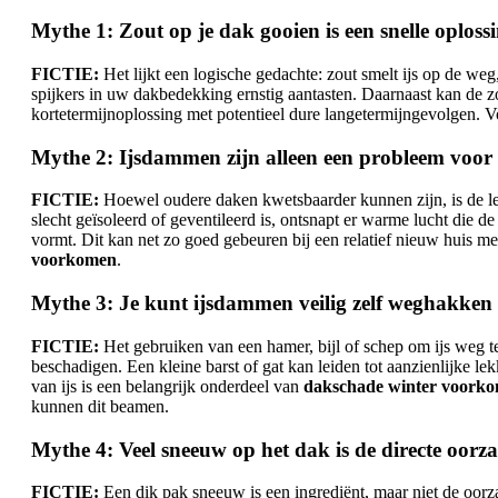
Mythe 1: Zout op je dak gooien is een snelle oplos
FICTIE:
Het lijkt een logische gedachte: zout smelt ijs op de weg
spijkers in uw dakbedekking ernstig aantasten. Daarnaast kan de z
kortetermijnoplossing met potentieel dure langetermijngevolgen.
Mythe 2: Ijsdammen zijn alleen een probleem voor
FICTIE:
Hoewel oudere daken kwetsbaarder kunnen zijn, is de le
slecht geïsoleerd of geventileerd is, ontsnapt er warme lucht die
vormt. Dit kan net zo goed gebeuren bij een relatief nieuw huis met
voorkomen
.
Mythe 3: Je kunt ijsdammen veilig zelf weghakken
FICTIE:
Het gebruiken van een hamer, bijl of schep om ijs weg 
beschadigen. Een kleine barst of gat kan leiden tot aanzienlijke le
van ijs is een belangrijk onderdeel van
dakschade winter voork
kunnen dit beamen.
Mythe 4: Veel sneeuw op het dak is de directe oor
FICTIE:
Een dik pak sneeuw is een ingrediënt, maar niet de oorz