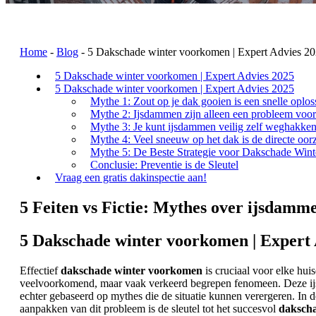
Home
-
Blog
-
5 Dakschade winter voorkomen | Expert Advies 2
5 Dakschade winter voorkomen | Expert Advies 2025
5 Dakschade winter voorkomen | Expert Advies 2025
Mythe 1: Zout op je dak gooien is een snelle oplo
Mythe 2: Ijsdammen zijn alleen een probleem voo
Mythe 3: Je kunt ijsdammen veilig zelf weghakke
Mythe 4: Veel sneeuw op het dak is de directe oo
Mythe 5: De Beste Strategie voor Dakschade Wi
Conclusie: Preventie is de Sleutel
Vraag een gratis dakinspectie aan!
5 Feiten vs Fictie: Mythes over ijsdamm
5 Dakschade winter voorkomen | Expert 
Effectief
dakschade winter voorkomen
is cruciaal voor elke hu
veelvoorkomend, maar vaak verkeerd begrepen fenomeen. Deze ijsd
echter gebaseerd op mythes die de situatie kunnen verergeren. In 
aanpakken van dit probleem is de sleutel tot het succesvol
daksch