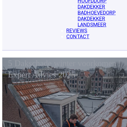
HOOFDDORP
DAKDEKKER
BADHOEVEDORP
DAKDEKKER
LANDSMEER
REVIEWS
CONTACT
5 Dakschade winter voorkomen |
Expert Advies 2025