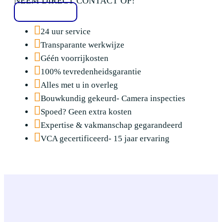
NEEM DIRECT CONTACT OP!
020 2136776
24 uur service
Transparante werkwijze
Géén voorrijkosten
100% tevredenheidsgarantie
Alles met u in overleg
Bouwkundig gekeurd- Camera inspecties
Spoed? Geen extra kosten
Expertise & vakmanschap gegarandeerd
VCA gecertificeerd- 15 jaar ervaring