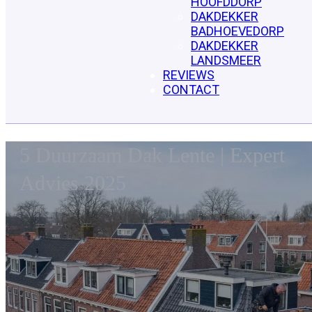
HOOFDDORP
DAKDEKKER
BADHOEVEDORP
DAKDEKKER
LANDSMEER
REVIEWS
CONTACT
5 Duurzaam Dak Lente | Expert
Advies 2025