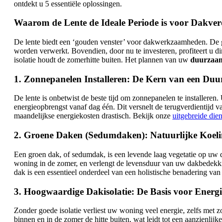
ontdekt u 5 essentiële oplossingen.
Waarom de Lente de Ideale Periode is voor Dakv
De lente biedt een ‘gouden venster’ voor dakwerkzaamheden. De g
worden verwerkt. Bovendien, door nu te investeren, profiteert u 
isolatie houdt de zomerhitte buiten. Het plannen van uw
duurzaam
1. Zonnepanelen Installeren: De Kern van een Du
De lente is onbetwist de beste tijd om zonnepanelen te installeren
energieopbrengst vanaf dag één. Dit versnelt de terugverdientijd
maandelijkse energiekosten drastisch. Bekijk onze
uitgebreide die
2. Groene Daken (Sedumdaken): Natuurlijke Koelin
Een groen dak, of sedumdak, is een levende laag vegetatie op uw da
woning in de zomer, en verlengt de levensduur van uw dakbedekkin
dak is een essentieel onderdeel van een holistische benadering va
3. Hoogwaardige Dakisolatie: De Basis voor Energ
Zonder goede isolatie verliest uw woning veel energie, zelfs met 
binnen en in de zomer de hitte buiten, wat leidt tot een aanzienlij