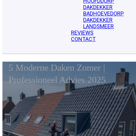
HOOFDDORP
DAKDEKKER
BADHOEVEDORP
DAKDEKKER
LANDSMEER
REVIEWS
CONTACT
5 Moderne Daken Zomer |
Professioneel Advies 2025