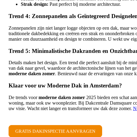
Strak design:
Past perfect bij moderne architectuur.
Trend 4: Zonnepanelen als Geïntegreerd Designele
Zonnepanelen zijn niet langer logge objecten op een dak, maar w
traditionele dakbedekking en creëren een strak en ononderbroken op
manier om duurzaamheid en design te combineren. U wekt uw eigen
Trend 5: Minimalistische Dakranden en Onzichtba
Details maken het design. Een trend die perfect aansluit bij de mi
van dak naar gevel, waardoor de architectonische lijnen van het geb
moderne daken zomer
. Benieuwd naar de ervaringen van onze 
Klaar voor uw Moderne Dak in Amsterdam?
De trends voor
moderne daken zomer
2025 bieden een schat aan 
woning, maar ook uw woonplezier. Bij Dakcentrale Damsquare com
uw visie. Wacht niet langer en transformeer uw dak deze zomer.
Ne
GRATIS DAKINSPECTIE AANVRAGEN