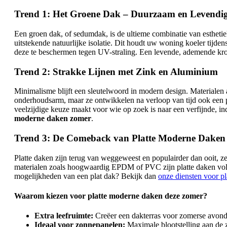
Trend 1: Het Groene Dak – Duurzaam en Levendi
Een groen dak, of sedumdak, is de ultieme combinatie van esthetiek
uitstekende natuurlijke isolatie. Dit houdt uw woning koeler tijd
deze te beschermen tegen UV-straling. Een levende, ademende kro
Trend 2: Strakke Lijnen met Zink en Aluminium
Minimalisme blijft een sleutelwoord in modern design. Materialen a
onderhoudsarm, maar ze ontwikkelen na verloop van tijd ook een pr
veelzijdige keuze maakt voor wie op zoek is naar een verfijnde, 
moderne daken zomer
.
Trend 3: De Comeback van Platte Moderne Dake
Platte daken zijn terug van weggeweest en populairder dan ooit, z
materialen zoals hoogwaardig EPDM of PVC zijn platte daken volled
mogelijkheden van een plat dak? Bekijk dan
onze diensten voor pl
Waarom kiezen voor platte moderne daken deze zomer?
Extra leefruimte:
Creëer een dakterras voor zomerse avond
Ideaal voor zonnepanelen:
Maximale blootstelling aan de 