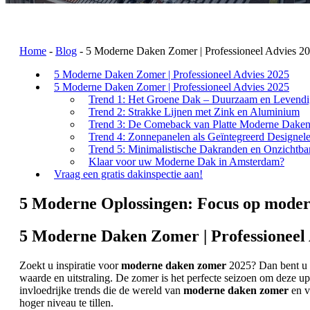
Home
-
Blog
-
5 Moderne Daken Zomer | Professioneel Advies 2
5 Moderne Daken Zomer | Professioneel Advies 2025
5 Moderne Daken Zomer | Professioneel Advies 2025
Trend 1: Het Groene Dak – Duurzaam en Levendi
Trend 2: Strakke Lijnen met Zink en Aluminium
Trend 3: De Comeback van Platte Moderne Dake
Trend 4: Zonnepanelen als Geïntegreerd Designel
Trend 5: Minimalistische Dakranden en Onzichtba
Klaar voor uw Moderne Dak in Amsterdam?
Vraag een gratis dakinspectie aan!
5 Moderne Oplossingen: Focus op moder
5 Moderne Daken Zomer | Professioneel 
Zoekt u inspiratie voor
moderne daken zomer
2025? Dan bent u hi
waarde en uitstraling. De zomer is het perfecte seizoen om deze
invloedrijke trends die de wereld van
moderne daken zomer
en v
hoger niveau te tillen.