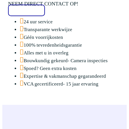
NEEM DIRECT CONTACT OP!
020 2136776
24 uur service
Transparante werkwijze
Géén voorrijkosten
100% tevredenheidsgarantie
Alles met u in overleg
Bouwkundig gekeurd- Camera inspecties
Spoed? Geen extra kosten
Expertise & vakmanschap gegarandeerd
VCA gecertificeerd- 15 jaar ervaring