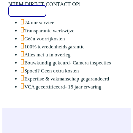
NEEM DIRECT CONTACT OP!
020 2136776
24 uur service
Transparante werkwijze
Géén voorrijkosten
100% tevredenheidsgarantie
Alles met u in overleg
Bouwkundig gekeurd- Camera inspecties
Spoed? Geen extra kosten
Expertise & vakmanschap gegarandeerd
VCA gecertificeerd- 15 jaar ervaring