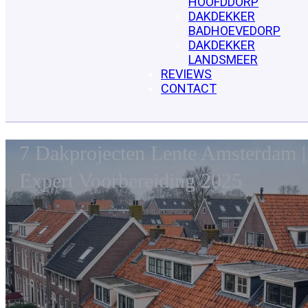
HOOFDDORP
DAKDEKKER
BADHOEVEDORP
DAKDEKKER
LANDSMEER
REVIEWS
CONTACT
7 Dakprojecten Lente Amsterdam |
Expert Voorbereiding 2025