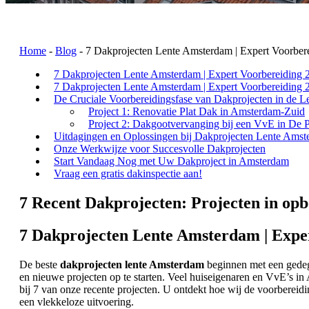
Home
-
Blog
-
7 Dakprojecten Lente Amsterdam | Expert Voorber
7 Dakprojecten Lente Amsterdam | Expert Voorbereiding 
7 Dakprojecten Lente Amsterdam | Expert Voorbereiding 
De Cruciale Voorbereidingsfase van Dakprojecten in de L
Project 1: Renovatie Plat Dak in Amsterdam-Zuid
Project 2: Dakgootvervanging bij een VvE in De P
Uitdagingen en Oplossingen bij Dakprojecten Lente Ams
Onze Werkwijze voor Succesvolle Dakprojecten
Start Vandaag Nog met Uw Dakproject in Amsterdam
Vraag een gratis dakinspectie aan!
7 Recent Dakprojecten: Projecten in op
7 Dakprojecten Lente Amsterdam | Expe
De beste
dakprojecten lente Amsterdam
beginnen met een gedege
en nieuwe projecten op te starten. Veel huiseigenaren en VvE’s in
bij 7 van onze recente projecten. U ontdekt hoe wij de voorberei
een vlekkeloze uitvoering.