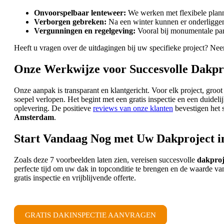
Onvoorspelbaar lenteweer:
We werken met flexibele plann
Verborgen gebreken:
Na een winter kunnen er onderliggen
Vergunningen en regelgeving:
Vooral bij monumentale pand
Heeft u vragen over de uitdagingen bij uw specifieke project? Ne
Onze Werkwijze voor Succesvolle Dakpr
Onze aanpak is transparant en klantgericht. Voor elk project, groo
soepel verlopen. Het begint met een gratis inspectie en een duidel
oplevering. De positieve
reviews van onze klanten
bevestigen het 
Amsterdam
.
Start Vandaag Nog met Uw Dakproject 
Zoals deze 7 voorbeelden laten zien, vereisen succesvolle
dakproj
perfecte tijd om uw dak in topconditie te brengen en de waarde 
gratis inspectie en vrijblijvende offerte.
GRATIS DAKINSPECTIE AANVRAGEN