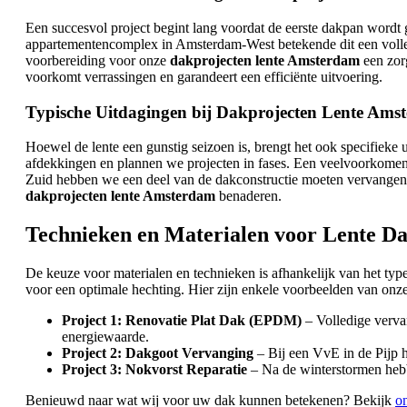
Een succesvol project begint lang voordat de eerste dakpan wordt 
appartementencomplex in Amsterdam-West betekende dit een volled
voorbereiding voor onze
dakprojecten lente Amsterdam
een zorg
voorkomt verrassingen en garandeert een efficiënte uitvoering.
Typische Uitdagingen bij Dakprojecten Lente Ams
Hoewel de lente een gunstig seizoen is, brengt het ook specifiek
afdekkingen en plannen we projecten in fases. Een veelvoorkomend
Zuid hebben we een deel van de dakconstructie moeten vervangen 
dakprojecten lente Amsterdam
benaderen.
Technieken en Materialen voor Lente D
De keuze voor materialen en technieken is afhankelijk van het ty
voor een optimale hechting. Hier zijn enkele voorbeelden van onz
Project 1: Renovatie Plat Dak (EPDM)
– Volledige verva
energiewaarde.
Project 2: Dakgoot Vervanging
– Bij een VvE in de Pijp 
Project 3: Nokvorst Reparatie
– Na de winterstormen hebb
Benieuwd naar wat wij voor uw dak kunnen betekenen? Bekijk
o