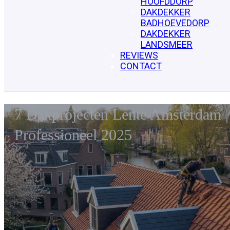
HOOFDDORP
DAKDEKKER
BADHOEVEDORP
DAKDEKKER
LANDSMEER
REVIEWS
CONTACT
7 Dakprojecten Lente Amsterdam |
Professioneel 2025