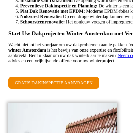
Installatie van Dakramen:
De opening wordt snel en effic
Preventieve Dakinspectie en Planning:
De winter is een id
Plat Dak Renovatie met EPDM:
Moderne EPDM-folies kunn
Nokvorst Renovatie:
Op een droge winterdag kunnen we pe
Schoorsteenrenovatie:
Het opnieuw voegen of impregneren v
Start Uw Dakprojecten Winter Amsterdam met Ve
Wacht niet tot het voorjaar om uw dakproblemen aan te pakken. V
winter Amsterdam
is het bewijs van onze expertise en flexibilit
aanbreekt. Bent u klaar om uw dak winterklaar te maken?
Neem con
advies en een vrijblijvende offerte voor uw winterproject.
GRATIS DAKINSPECTIE AANVRAGEN