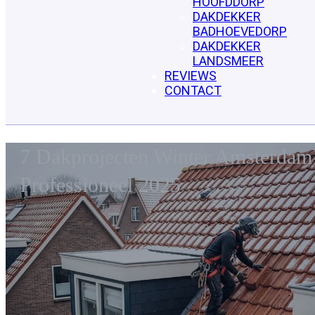
HOOFDDORP
DAKDEKKER
BADHOEVEDORP
DAKDEKKER
LANDSMEER
REVIEWS
CONTACT
7 Dakprojecten Winter Amsterdam 
Professioneel 2025