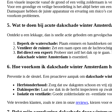
Een visuele inspectie vanaf de grond of een veilig zolderraam is ve
Voor een grondige en veilige beoordeling is het altijd beter om ee
Damsquare hebben de juiste apparatuur en ervaring om risico’s corr
voorkom problemen.
5. Wat te doen bij acute dakschade winter Amster
Ontdekt u een lekkage, dan is snelle actie geboden om gevolgscha
Beperk de waterschade:
Plaats emmers en handdoeken om h
Ventileer de ruimte:
Zet een raam open om de luchtvochtig
Bel direct een expert:
Probeer niet zelf het dak op te gaan.
dakschade winter Amsterdam
is essentieel.
6. Hoe voorkom ik dakschade winter Amsterdam he
Preventie is de sleutel. Een proactieve aanpak om
dakschade win
Herfstonderhoud:
Zorg dat uw dakgoten schoon en vrij zij
Dakinspectie:
Laat uw dak in de herfst inspecteren op zwak
Isolatie en ventilatie:
Goede zolderisolatie en -ventilatie
Vele tevreden klanten, zoals te zien in onze
reviews
, kiezen voor 
7. Dekt mijn verzekering dakschade door winterwe