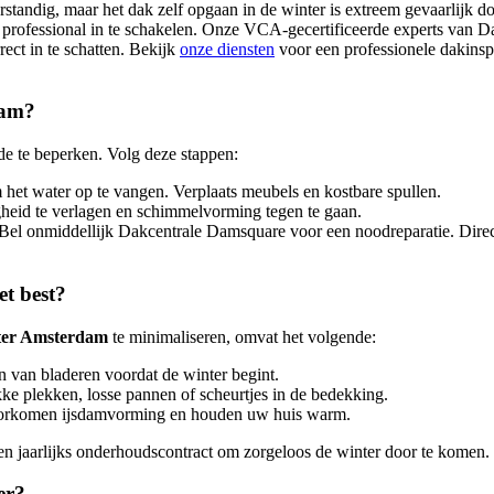
rstandig, maar het dak zelf opgaan in de winter is extreem gevaarlijk d
n professional in te schakelen. Onze VCA-gecertificeerde experts van D
ect in te schatten. Bekijk
onze diensten
voor een professionele dakinsp
dam?
de te beperken. Volg deze stappen:
et water op te vangen. Verplaats meubels en kostbare spullen.
heid te verlagen en schimmelvorming tegen te gaan.
 Bel onmiddellijk Dakcentrale Damsquare voor een noodreparatie. Direct
t best?
ter Amsterdam
te minimaliseren, omvat het volgende:
n van bladeren voordat de winter begint.
ke plekken, losse pannen of scheurtjes in de bedekking.
 voorkomen ijsdamvorming en houden uw huis warm.
een jaarlijks onderhoudscontract om zorgeloos de winter door te komen.
er?