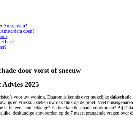
?
ter Amsterdam?
er Amsterdam doen?
dam?
et best?
eer?
hade door vorst of sneeuw
 Advies 2025
 risico’s voor uw woning. Daarom is kennis over mogelijke
dakschade 
w, ijs en vrieskou stellen uw dak flink op de proef. Veel huiseigenar
doe ik bij een acute lekkage? En hoe kan ik schade voorkomen? Bij Dak
elijke, deskundige antwoorden op de 7 meest prangende vragen over
d