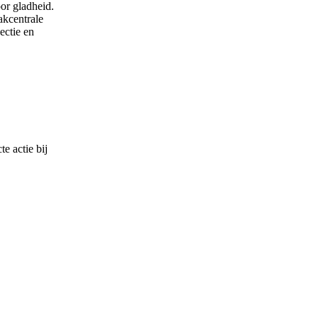
oor gladheid.
akcentrale
ectie en
e actie bij