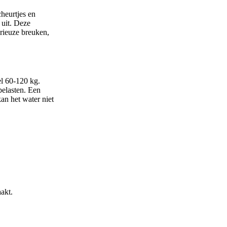
heurtjes en
 uit. Deze
erieuze breuken,
el 60-120 kg.
belasten. Een
an het water niet
akt.