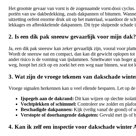
Het grootste gevaar van vorst is de zogenaamde vorst-dooi cyclus.
poriën van uw dakbedekking, zoals dakpannen of bitumen. Wanneer d
uitzetting oefent enorme druk uit op het materiaal, waardoor de sche
lekkages en afbrokkelende dakpannen. Dit type sluipende schade 
2. Is een dik pak sneeuw gevaarlijk voor mijn dak?
Ja, een dik pak sneeuw kan zeker gevaarlijk zijn, vooral voor plat
Wordt de sneeuw nat en compact, dan kan dit gewicht oplopen tot 
ander risico is de vorming van ijsdammen. Smeltwater van hoger g
weg, hoopt het zich op en zoekt het een weg naar binnen, wat tot l
3. Wat zijn de vroege tekenen van dakschade win
Vroege signalen herkennen kan u veel ellende besparen. Let op de
Ijspegels aan de dakrand:
Dit kan wijzen op slechte isola
Vochtplekken of schimmel:
Controleer uw zolder en plafo
Beschadigde dakpannen:
Kijk (veilig vanaf de grond) of 
Verstopte of doorhangende dakgoten:
Gevuld met ijs of b
4. Kan ik zelf een inspectie voor dakschade winte