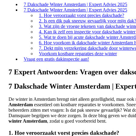
7 Dakschade Winter Amsterdam | Expert Advies 2025
7 Dakschade Winter Amsterdam | Expert Advies 2025
1. Hoe veroorzaakt vorst precies dakschade?
2. Is een dik pak sneeuw gevaarlijk voor mijn dak
3. Wat zijn de vroege tekenen van dakschade win
4. Kan ik zelf een inspectie voor dakschade wint
5. Wat te doen bij acute dakschade winter Amster
6. Hoe voorkom ik dakschade winter Amsterdam h
7. Dekt mijn verzekering dakschade door winterw
Voorkom kostbare reparaties deze winter
Vraag een gratis dakinspectie aan!
7 Expert Antwoorden: Vragen over daksc
7 Dakschade Winter Amsterdam | Expert
De winter in Amsterdam brengt niet alleen gezelligheid, maar ook
Amsterdam
essentieel om kostbare reparaties te voorkomen. Sneeu
beheerders zitten met vragen: Is dat pak sneeuw gevaarlijk? Wat 
Damsquare begrijpen we deze zorgen. In deze blog geven we duid
winter Amsterdam
, zodat u goed voorbereid bent.
1. Hoe veroorzaakt vorst precies dakschade?