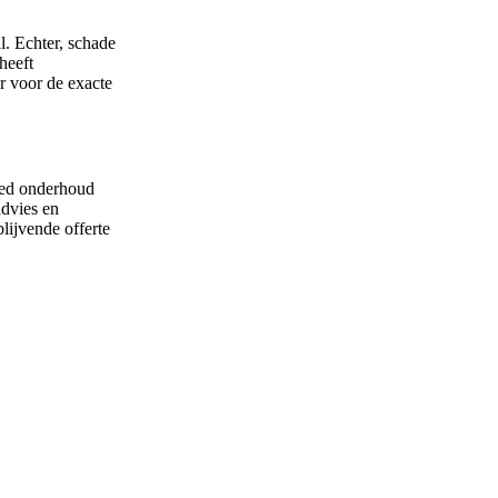
l. Echter, schade
heeft
r voor de exacte
goed onderhoud
advies en
lijvende offerte