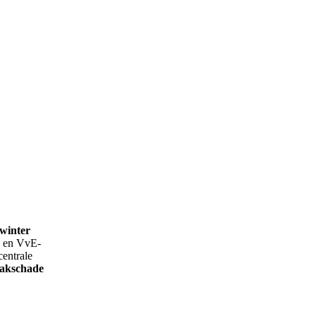
winter
en en VvE-
centrale
akschade