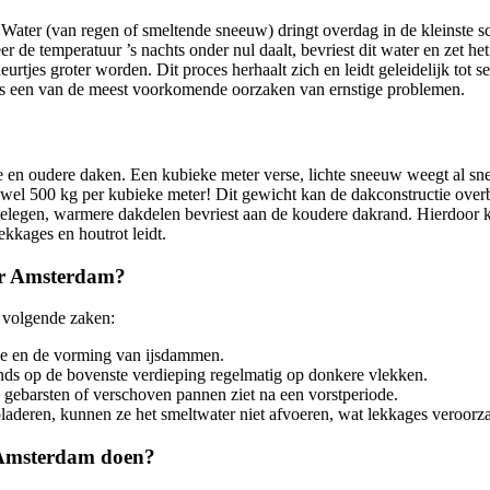
 Water (van regen of smeltende sneeuw) dringt overdag in de kleinste sc
e temperatuur ’s nachts onder nul daalt, bevriest dit water en zet het
urtjes groter worden. Dit proces herhaalt zich en leidt geleidelijk tot s
is een van de meest voorkomende oorzaken van ernstige problemen.
te en oudere daken. Een kubieke meter verse, lichte sneeuw weegt al sn
wel 500 kg per kubieke meter! Dit gewicht kan de dakconstructie over
elegen, warmere dakdelen bevriest aan de koudere dakrand. Hierdoor k
ekkages en houtrot leidt.
ter Amsterdam?
 volgende zaken:
tie en de vorming van ijsdammen.
nds op de bovenste verdieping regelmatig op donkere vlekken.
u gebarsten of verschoven pannen ziet na een vorstperiode.
laderen, kunnen ze het smeltwater niet afvoeren, wat lekkages veroorza
r Amsterdam doen?