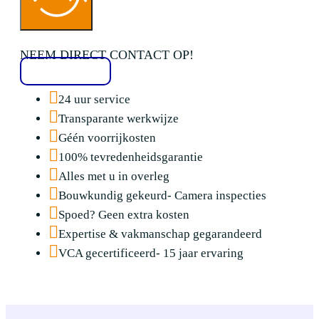
NEEM DIRECT CONTACT OP!
020 2136776
24 uur service
Transparante werkwijze
Géén voorrijkosten
100% tevredenheidsgarantie
Alles met u in overleg
Bouwkundig gekeurd- Camera inspecties
Spoed? Geen extra kosten
Expertise & vakmanschap gegarandeerd
VCA gecertificeerd- 15 jaar ervaring