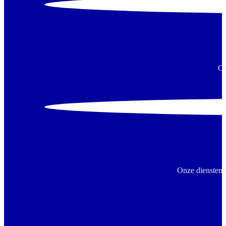
On
Onze diensten 