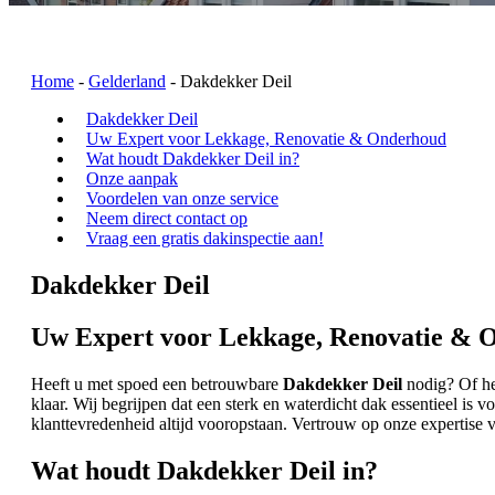
Home
-
Gelderland
-
Dakdekker Deil
Dakdekker Deil
Uw Expert voor Lekkage, Renovatie & Onderhoud
Wat houdt Dakdekker Deil in?
Onze aanpak
Voordelen van onze service
Neem direct contact op
Vraag een gratis dakinspectie aan!
Dakdekker Deil
Uw Expert voor Lekkage, Renovatie & 
Heeft u met spoed een betrouwbare
Dakdekker Deil
nodig? Of het
klaar. Wij begrijpen dat een sterk en waterdicht dak essentieel is
klanttevredenheid altijd vooropstaan. Vertrouw op onze expertis
Wat houdt Dakdekker Deil in?