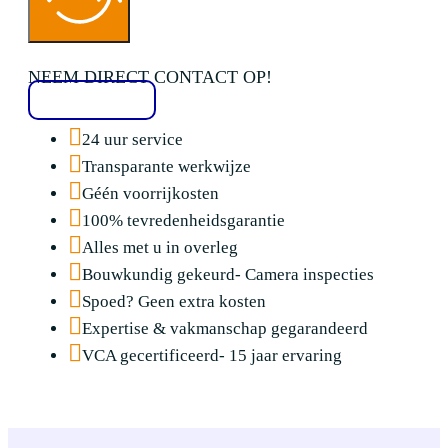
NEEM DIRECT CONTACT OP!
020 2136776
24 uur service
Transparante werkwijze
Géén voorrijkosten
100% tevredenheidsgarantie
Alles met u in overleg
Bouwkundig gekeurd- Camera inspecties
Spoed? Geen extra kosten
Expertise & vakmanschap gegarandeerd
VCA gecertificeerd- 15 jaar ervaring