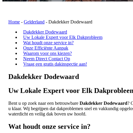
Home
-
Gelderland
-
Dakdekker Dodewaard
Dakdekker Dodewaard
Uw Lokale Expert voor Elk Dakprobleem
Wat houdt onze service in?
Onze Efficiënte Aanpak
Waarom voor ons kiezen?
Neem Direct Contact Op
Vraag een gratis dakinspectie aan!
Dakdekker Dodewaard
Uw Lokale Expert voor Elk Dakproblee
Bent u op zoek naar een betrouwbare
Dakdekker Dodewaard
? 
u klaar. Wij begrijpen dat dakproblemen snel en vakkundig opgelo
waterdicht en veilig dak boven uw hoofd.
Wat houdt onze service in?