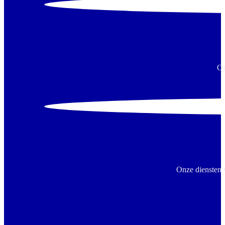
On
Onze diensten 