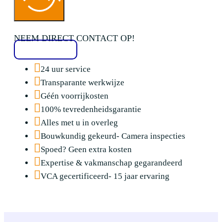
NEEM DIRECT CONTACT OP!
020 2136776
24 uur service
Transparante werkwijze
Géén voorrijkosten
100% tevredenheidsgarantie
Alles met u in overleg
Bouwkundig gekeurd- Camera inspecties
Spoed? Geen extra kosten
Expertise & vakmanschap gegarandeerd
VCA gecertificeerd- 15 jaar ervaring