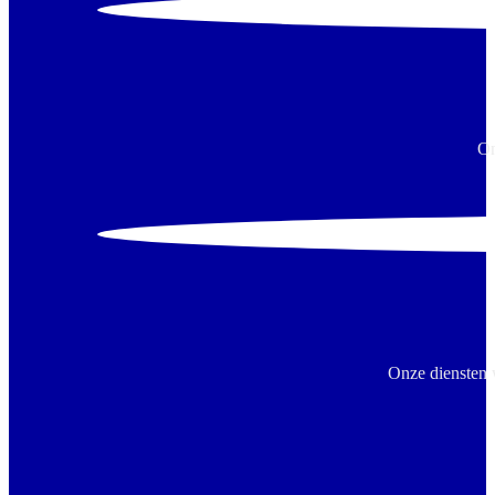
On
Onze diensten 