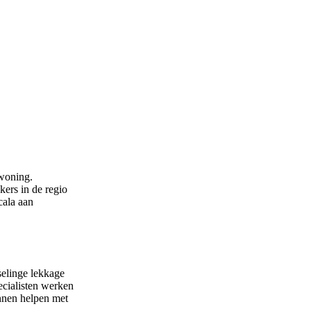
 woning.
ers in de regio
cala aan
selinge lekkage
ecialisten werken
nnen helpen met