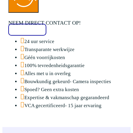
NEEM DIRECT CONTACT OP!
020 2136776
24 uur service
Transparante werkwijze
Géén voorrijkosten
100% tevredenheidsgarantie
Alles met u in overleg
Bouwkundig gekeurd- Camera inspecties
Spoed? Geen extra kosten
Expertise & vakmanschap gegarandeerd
VCA gecertificeerd- 15 jaar ervaring