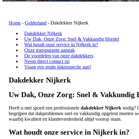
Home
-
Gelderland
-
Dakdekker Nijkerk
Dakdekker Nijkerk
Uw Dak, Onze Zorg: Snel & Vakkundig Herstel
Wat houdt onze service in Nijkerk in?
Onze transparante aanpak
De voordelen van onze dakdekkers
Neem direct contact op
Vraag een gratis dakinspectie aan!
Dakdekker Nijkerk
Uw Dak, Onze Zorg: Snel & Vakkundig H
Heeft u met spoed een professionele
dakdekker Nijkerk
nodig? O
begrijpen dat dakproblemen snel en vakkundig opgelost moeten w
waarbij kwaliteit en klanttevredenheid altijd voorop staan.
Wat houdt onze service in Nijkerk in?