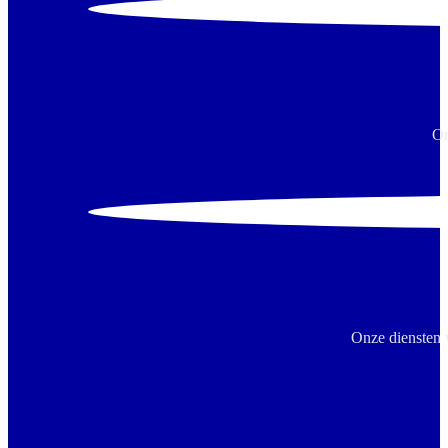
On
Onze diensten 