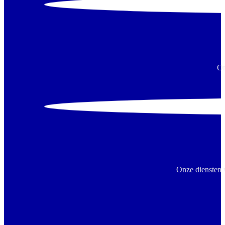
On
Onze diensten 