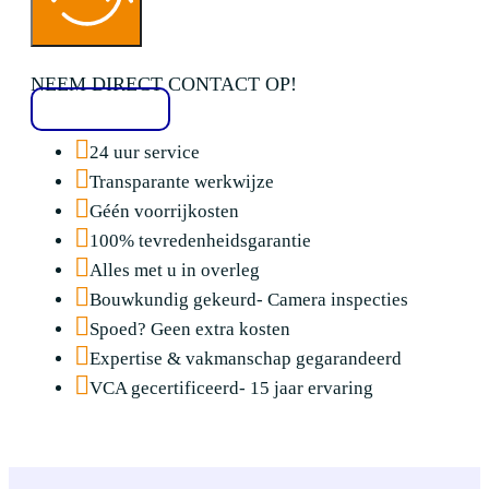
NEEM DIRECT CONTACT OP!
020 2136776
24 uur service
Transparante werkwijze
Géén voorrijkosten
100% tevredenheidsgarantie
Alles met u in overleg
Bouwkundig gekeurd- Camera inspecties
Spoed? Geen extra kosten
Expertise & vakmanschap gegarandeerd
VCA gecertificeerd- 15 jaar ervaring