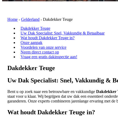
Home
-
Gelderland
-
Dakdekker Teuge
Dakdekker Teuge
Uw Dak Specialist: Snel, Vakkundig & Betaalbaar
Wat houdt Dakdekker Teuge in?
Onze aanpak
Voordelen van onze service
Neem direct contact op
Vraag een gratis dakinspectie aan!
Dakdekker Teuge
Uw Dak Specialist: Snel, Vakkundig & B
Bent u op zoek naar een betrouwbare en vakkundige
Dakdekker 
staat voor u klaar. Wij begrijpen dat uw dak een essentieel onder
garanderen. Onze experts combineren jarenlange ervaring met de be
Wat houdt Dakdekker Teuge in?