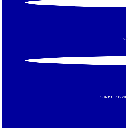
On
Onze diensten 