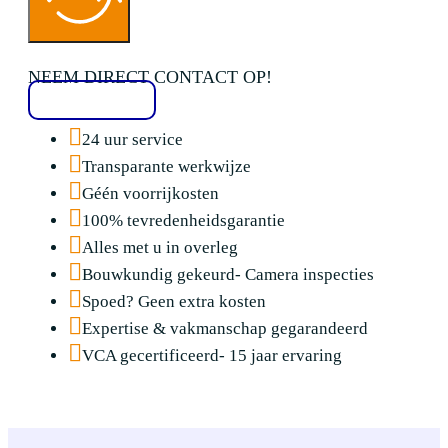
NEEM DIRECT CONTACT OP!
020 2136776
24 uur service
Transparante werkwijze
Géén voorrijkosten
100% tevredenheidsgarantie
Alles met u in overleg
Bouwkundig gekeurd- Camera inspecties
Spoed? Geen extra kosten
Expertise & vakmanschap gegarandeerd
VCA gecertificeerd- 15 jaar ervaring