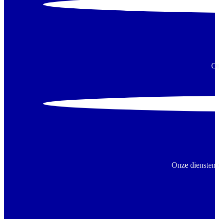
On
Onze diensten 