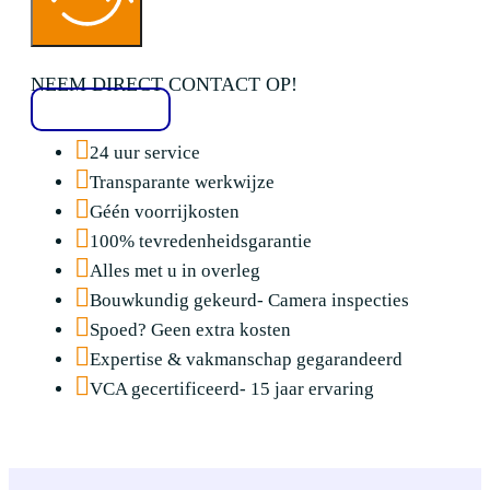
NEEM DIRECT CONTACT OP!
020 2136776
24 uur service
Transparante werkwijze
Géén voorrijkosten
100% tevredenheidsgarantie
Alles met u in overleg
Bouwkundig gekeurd- Camera inspecties
Spoed? Geen extra kosten
Expertise & vakmanschap gegarandeerd
VCA gecertificeerd- 15 jaar ervaring