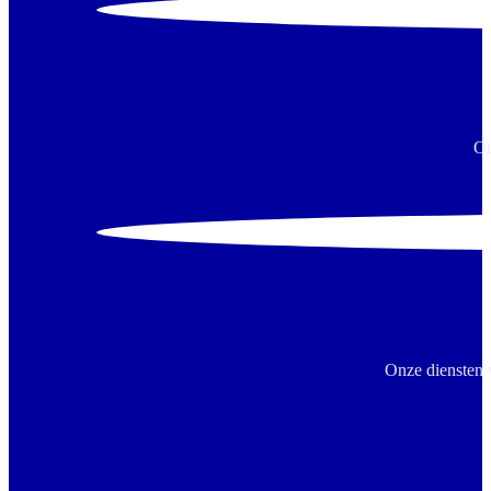
On
Onze diensten 