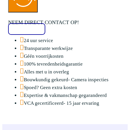
NEEM DIRECT CONTACT OP!
020 2136776
24 uur service
Transparante werkwijze
Géén voorrijkosten
100% tevredenheidsgarantie
Alles met u in overleg
Bouwkundig gekeurd- Camera inspecties
Spoed? Geen extra kosten
Expertise & vakmanschap gegarandeerd
VCA gecertificeerd- 15 jaar ervaring