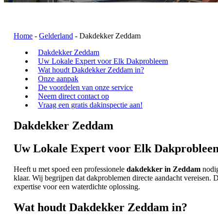
Home
-
Gelderland
-
Dakdekker Zeddam
Dakdekker Zeddam
Uw Lokale Expert voor Elk Dakprobleem
Wat houdt Dakdekker Zeddam in?
Onze aanpak
De voordelen van onze service
Neem direct contact op
Vraag een gratis dakinspectie aan!
Dakdekker Zeddam
Uw Lokale Expert voor Elk Dakproblee
Heeft u met spoed een professionele
dakdekker in Zeddam
nodig
klaar. Wij begrijpen dat dakproblemen directe aandacht vereisen
expertise voor een waterdichte oplossing.
Wat houdt Dakdekker Zeddam in?