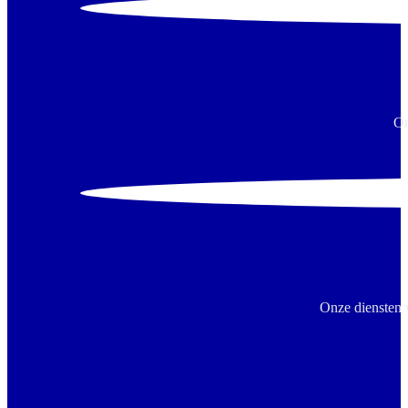
On
Onze diensten 