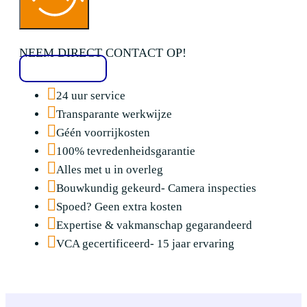
NEEM DIRECT CONTACT OP!
020 2136776
24 uur service
Transparante werkwijze
Géén voorrijkosten
100% tevredenheidsgarantie
Alles met u in overleg
Bouwkundig gekeurd- Camera inspecties
Spoed? Geen extra kosten
Expertise & vakmanschap gegarandeerd
VCA gecertificeerd- 15 jaar ervaring