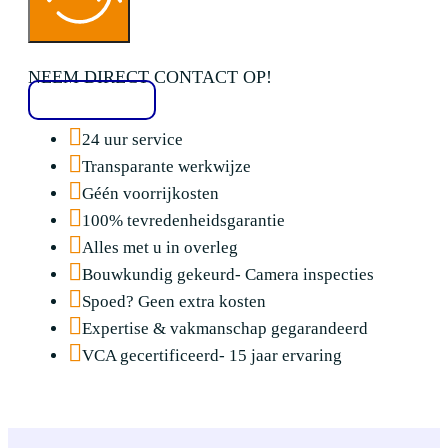
NEEM DIRECT CONTACT OP!
020 2136776
24 uur service
Transparante werkwijze
Géén voorrijkosten
100% tevredenheidsgarantie
Alles met u in overleg
Bouwkundig gekeurd- Camera inspecties
Spoed? Geen extra kosten
Expertise & vakmanschap gegarandeerd
VCA gecertificeerd- 15 jaar ervaring