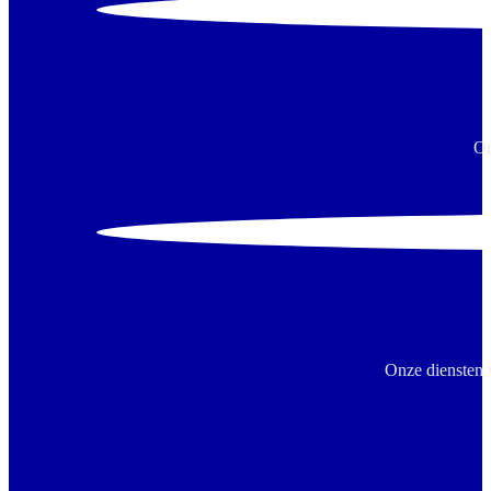
On
Onze diensten 