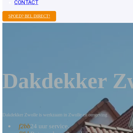
CONTACT
SPOED? BEL DIRECT!
Dakdekker Zw
Dakdekker Zwolle is werkzaam in Zwolle en omgeving
24 uur service.