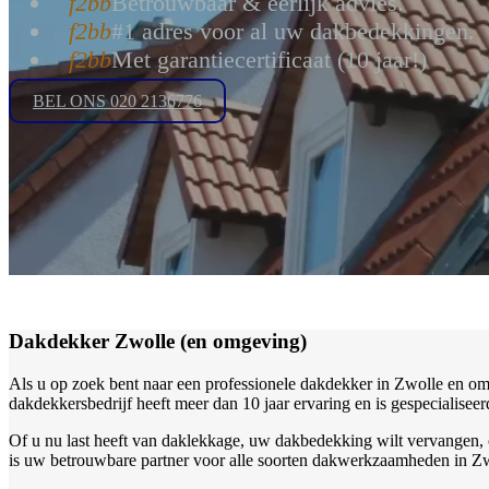
Betrouwbaar & eerlijk advies.
#1 adres voor al uw dakbedekkingen.
Met garantiecertificaat (10 jaar!)
BEL ONS 020 2136776
Dakdekker Zwolle (en omgeving)
Als u op zoek bent naar een professionele dakdekker in Zwolle en omg
dakdekkersbedrijf heeft meer dan 10 jaar ervaring en is gespecialise
Of u nu last heeft van daklekkage, uw dakbedekking wilt vervangen, of
is uw betrouwbare partner voor alle soorten dakwerkzaamheden in Zw