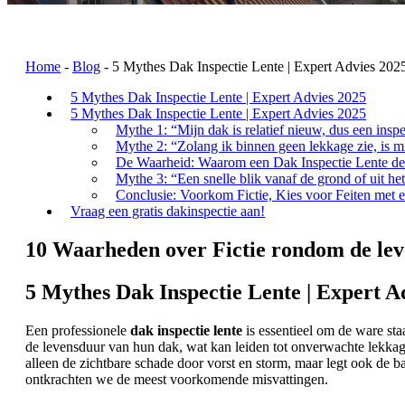
Home
-
Blog
-
5 Mythes Dak Inspectie Lente | Expert Advies 202
5 Mythes Dak Inspectie Lente | Expert Advies 2025
5 Mythes Dak Inspectie Lente | Expert Advies 2025
Mythe 1: “Mijn dak is relatief nieuw, dus een inspec
Mythe 2: “Zolang ik binnen geen lekkage zie, is 
De Waarheid: Waarom een Dak Inspectie Lente de
Mythe 3: “Een snelle blik vanaf de grond of uit he
Conclusie: Voorkom Fictie, Kies voor Feiten met 
Vraag een gratis dakinspectie aan!
10 Waarheden over Fictie rondom de le
5 Mythes Dak Inspectie Lente | Expert A
Een professionele
dak inspectie lente
is essentieel om de ware s
de levensduur van hun dak, wat kan leiden tot onverwachte lekkage
alleen de zichtbare schade door vorst en storm, maar legt ook de
ontkrachten we de meest voorkomende misvattingen.