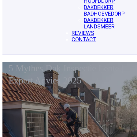
HOOFDDORP
DAKDEKKER
BADHOEVEDORP
DAKDEKKER
LANDSMEER
REVIEWS
CONTACT
5 Mythes Dak Inspectie Lente |
Expert Advies 2025