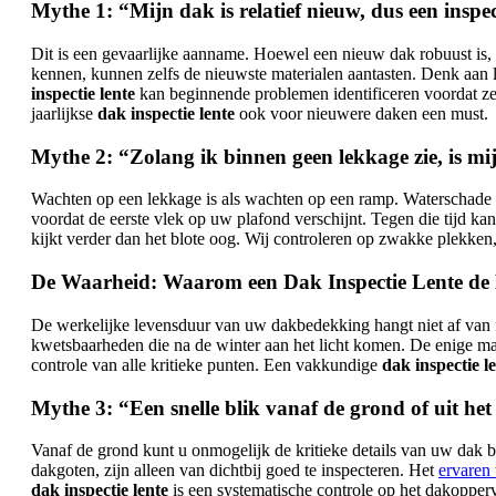
Mythe 1: “Mijn dak is relatief nieuw, dus een inspect
Dit is een gevaarlijke aanname. Hoewel een nieuw dak robuust is
kennen, kunnen zelfs de nieuwste materialen aantasten. Denk aan 
inspectie lente
kan beginnende problemen identificeren voordat ze
jaarlijkse
dak inspectie lente
ook voor nieuwere daken een must.
Mythe 2: “Zolang ik binnen geen lekkage zie, is m
Wachten op een lekkage is als wachten op een ramp. Waterschade i
voordat de eerste vlek op uw plafond verschijnt. Tegen die tijd k
kijkt verder dan het blote oog. Wij controleren op zwakke plekken
De Waarheid: Waarom een Dak Inspectie Lente de
De werkelijke levensduur van uw dakbedekking hangt niet af van f
kwetsbaarheden die na de winter aan het licht komen. De enige ma
controle van alle kritieke punten. Een vakkundige
dak inspectie l
Mythe 3: “Een snelle blik vanaf de grond of uit he
Vanaf de grond kunt u onmogelijk de kritieke details van uw dak 
dakgoten, zijn alleen van dichtbij goed te inspecteren. Het
ervaren
dak inspectie lente
is een systematische controle op het dakoppervl