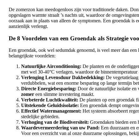
De zomerzon kan meedogenloos zijn voor traditionele daken. Donke
opgeslagen warmte straalt ’s nachts uit, waardoor de omgevingstem
oorzaak aan in plaats van alleen de symptomen. Een groendak is e
aanzienlijk verlengt.
De 8 Voordelen van een Groendak als Strategie
Een groendak, ook wel sedumdak genoemd, is veel meer dan een laag
belangrijkste voordelen:
Natuurlijke Airconditioning:
De planten en de onderliggen
met wel 30-40°C verlagen, waardoor de binnentemperatuur a
Verlenging Levensduur Dakbedekking:
De vegetatielaag
verdubbelen, wat een enorme besparing op lange termijn bet
Directe Energiebesparing:
Door de natuurlijke isolatie en 
zomer
een slimme investering maakt.
Verbeterde Luchtkwaliteit:
De planten op een groendak filt
Uitstekende Geluidsisolatie:
Een groendak dempt omgevings
Effectief Watermanagement:
Het systeem absorbeert regenw
stedelijke gebieden.
Verhoging van de Biodiversiteit:
Groendaken bieden een hab
Waardevermeerdering van uw Pand:
Een duurzaam en ene
Voor een overzicht van al onze duurzame oplossingen, beki