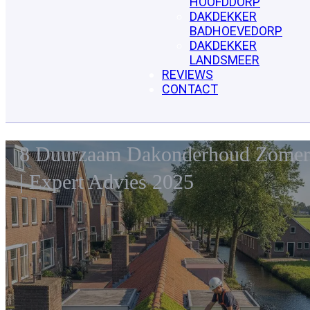
HOOFDDORP
DAKDEKKER
BADHOEVEDORP
DAKDEKKER
LANDSMEER
REVIEWS
CONTACT
8 Duurzaam Dakonderhoud Zomer
| Expert Advies 2025