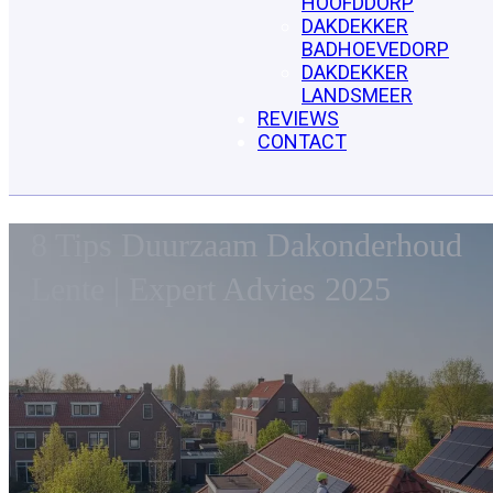
HOOFDDORP
DAKDEKKER
BADHOEVEDORP
DAKDEKKER
LANDSMEER
REVIEWS
CONTACT
8 Tips Duurzaam Dakonderhoud
Lente | Expert Advies 2025