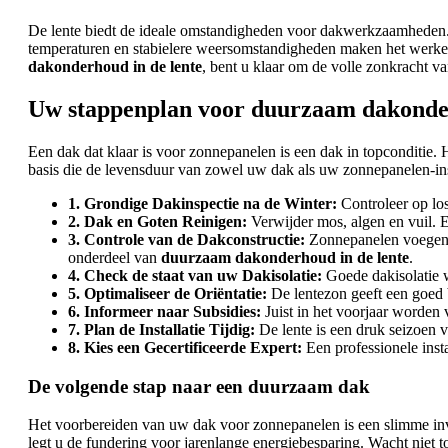
De lente biedt de ideale omstandigheden voor dakwerkzaamheden. N
temperaturen en stabielere weersomstandigheden maken het werken o
dakonderhoud in de lente
, bent u klaar om de volle zonkracht 
Uw stappenplan voor duurzaam dakonder
Een dak dat klaar is voor zonnepanelen is een dak in topconditie. 
basis die de levensduur van zowel uw dak als uw zonnepanelen-insta
1. Grondige Dakinspectie na de Winter:
Controleer op los
2. Dak en Goten Reinigen:
Verwijder mos, algen en vuil.
3. Controle van de Dakconstructie:
Zonnepanelen voegen e
onderdeel van
duurzaam dakonderhoud in de lente
.
4. Check de staat van uw Dakisolatie:
Goede dakisolatie w
5. Optimaliseer de Oriëntatie:
De lentezon geeft een goed 
6. Informeer naar Subsidies:
Juist in het voorjaar worde
7. Plan de Installatie Tijdig:
De lente is een druk seizoen
8. Kies een Gecertificeerde Expert:
Een professionele insta
De volgende stap naar een duurzaam dak
Het voorbereiden van uw dak voor zonnepanelen is een slimme inv
legt u de fundering voor jarenlange energiebesparing. Wacht niet 