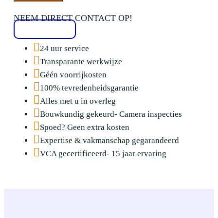
NEEM DIRECT CONTACT OP!
020 2136776
24 uur service
Transparante werkwijze
Géén voorrijkosten
100% tevredenheidsgarantie
Alles met u in overleg
Bouwkundig gekeurd- Camera inspecties
Spoed? Geen extra kosten
Expertise & vakmanschap gegarandeerd
VCA gecertificeerd- 15 jaar ervaring