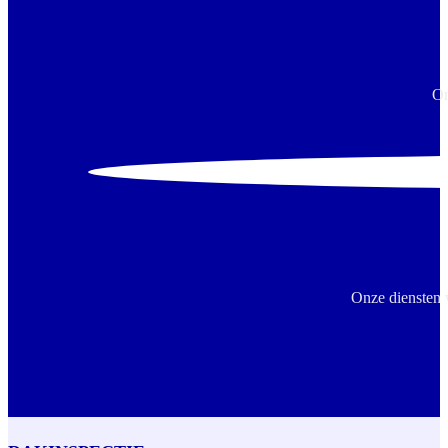
On
Onze diensten 