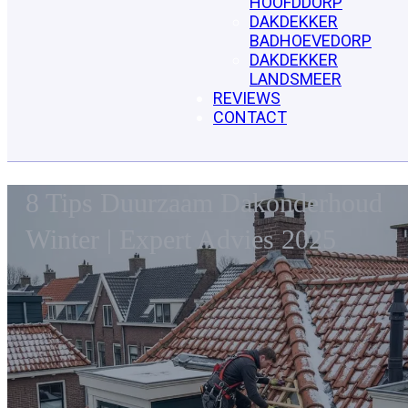
HOOFDDORP
DAKDEKKER
BADHOEVEDORP
DAKDEKKER
LANDSMEER
REVIEWS
CONTACT
8 Tips Duurzaam Dakonderhoud
Winter | Expert Advies 2025