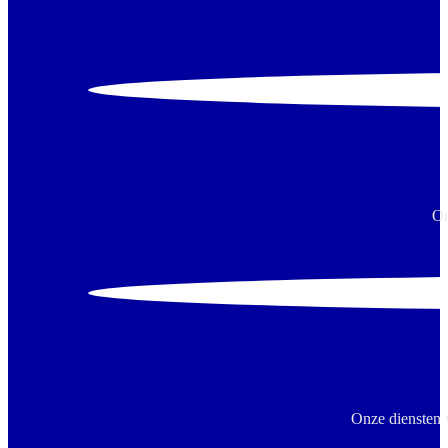
On
Onze diensten 