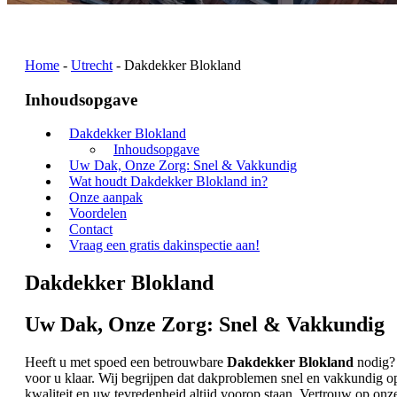
Home
-
Utrecht
-
Dakdekker Blokland
Inhoudsopgave
Dakdekker Blokland
Inhoudsopgave
Uw Dak, Onze Zorg: Snel & Vakkundig
Wat houdt Dakdekker Blokland in?
Onze aanpak
Voordelen
Contact
Vraag een gratis dakinspectie aan!
Dakdekker Blokland
Uw Dak, Onze Zorg: Snel & Vakkundig
Heeft u met spoed een betrouwbare
Dakdekker Blokland
nodig? 
voor u klaar. Wij begrijpen dat dakproblemen snel en vakkundig 
kwaliteit en uw tevredenheid altijd voorop staan. Vertrouw op onze