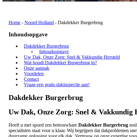
Home
-
Noord Holland
-
Dakdekker Burgerbrug
Inhoudsopgave
Dakdekker Burgerbrug
Inhoudsopgave
Uw Dak, Onze Zorg: Snel & Vakkundig Hersteld
Wat houdt Dakdekker Burgerbrug in?
Onze aanpak
Voordelen
Contact
Vraag een gratis dakinspectie aan!
Dakdekker Burgerbrug
Uw Dak, Onze Zorg: Snel & Vakkundig 
Heeft u met spoed een betrouwbare
Dakdekker Burgerbrug
nodi
specialisten staat voor u klaar. Wij begrijpen dat dakproblemen
duurzame oplossing voor elk dak. Vertrouw op onze expertise voor e