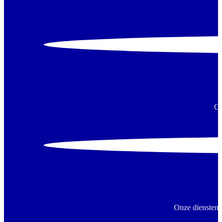
On
Onze diensten 