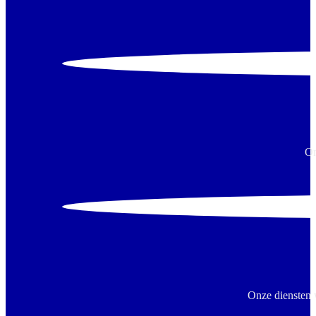
On
Onze diensten 