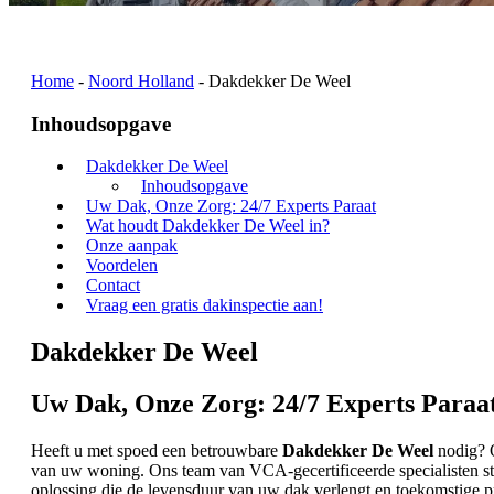
Home
-
Noord Holland
-
Dakdekker De Weel
Inhoudsopgave
Dakdekker De Weel
Inhoudsopgave
Uw Dak, Onze Zorg: 24/7 Experts Paraat
Wat houdt Dakdekker De Weel in?
Onze aanpak
Voordelen
Contact
Vraag een gratis dakinspectie aan!
Dakdekker De Weel
Uw Dak, Onze Zorg: 24/7 Experts Paraa
Heeft u met spoed een betrouwbare
Dakdekker De Weel
nodig? O
van uw woning. Ons team van VCA-gecertificeerde specialisten staat
oplossing die de levensduur van uw dak verlengt en toekomstige 