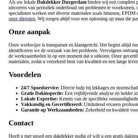
Als uw lokale
Dakdekker Durgerdam
bieden wij een compleet p
uitvoeren van periodiek onderhoud om problemen te voorkomen, o
specialisten werken met diverse materialen zoals bitumen, EPDM 
onze diensten
. Wij zorgen altijd voor een oplossing op maat die p
Onze aanpak
Onze werkwijze is transparant en klantgericht. Het begint altijd me
identificeren we de oorzaak van het probleem. Vervolgens ontvang
de werkzaamheden in op een moment dat u uitkomt. Onze gecertifi
materialen, zodat u verzekerd bent van kwaliteit en een lange leve
Voordelen
24/7 Spoedservice:
Directe hulp bij lekkages en stormschad
Gratis Dakinspectie:
Een vrijblijvende analyse en helder ad
Lokale Expertise:
Kennis van de specifieke omstandighed
Vakkundig en Gecertificeerd:
Uitsluitend ervaren professi
Garantie op Werkzaamheden:
Zekerheid en kwaliteit voor
Contact
Heeft u met spoed een dakdekker nodig of wilt u een gratis daki