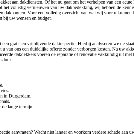
akket aan dakdiensten. Of het nu gaat om het verhelpen van een acute 
f het volledig vernieuwen van uw dakbedekking, wij hebben de kennis
en dakpannen. Voor een volledig overzicht van wat wij voor u kunnen 
ast bij uw wensen en budget.
t een gratis en vrijblijvende dakinspectie. Hierbij analyseren we de sta
t u van ons een duidelijke offerte zonder verborgen kosten. Na uw ak
ceerde dakdekkers voeren de reparatie of renovatie vakkundig uit me
nsduur.
e.
vies.
en in Durgerdam.
onals.
 de lange termijn.
nspectie aanvragen? Wacht niet langer en voorkom verdere schade aan 