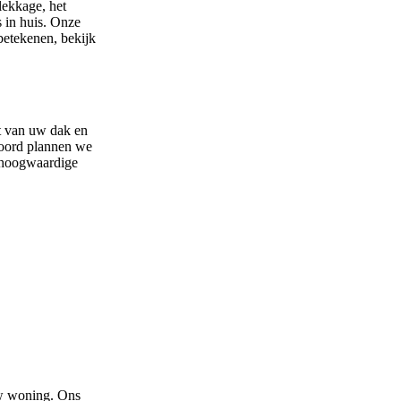
lekkage, het
 in huis. Onze
betekenen, bekijk
at van uw dak en
koord plannen we
t hoogwaardige
uw woning. Ons