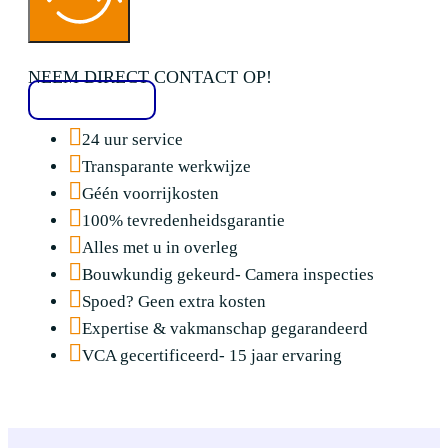
NEEM DIRECT CONTACT OP!
020 2136776
24 uur service
Transparante werkwijze
Géén voorrijkosten
100% tevredenheidsgarantie
Alles met u in overleg
Bouwkundig gekeurd- Camera inspecties
Spoed? Geen extra kosten
Expertise & vakmanschap gegarandeerd
VCA gecertificeerd- 15 jaar ervaring