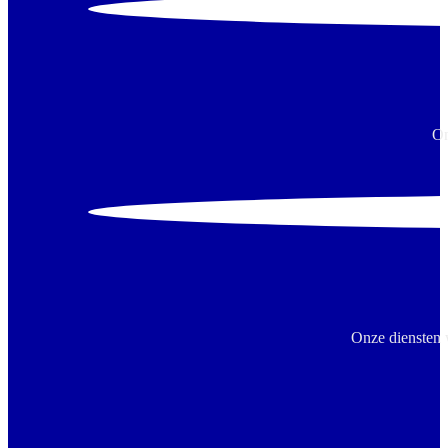
On
Onze diensten 