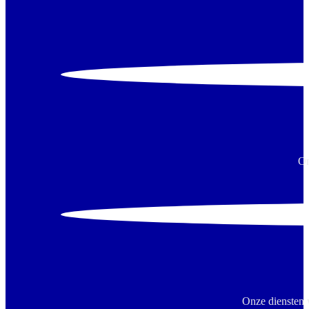
On
Onze diensten 