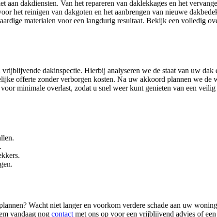
t aan dakdiensten. Van het repareren van daklekkages en het vervang
voor het reinigen van dakgoten en het aanbrengen van nieuwe dakbedek
aardige materialen voor een langdurig resultaat. Bekijk een volledig o
 vrijblijvende dakinspectie. Hierbij analyseren we de staat van uw dak 
elijke offerte zonder verborgen kosten. Na uw akkoord plannen we d
voor minimale overlast, zodat u snel weer kunt genieten van een veilig
llen.
.
ekkers.
ngen.
 inplannen? Wacht niet langer en voorkom verdere schade aan uw woning
 Neem vandaag nog
contact
met ons op voor een vrijblijvend advies of een 