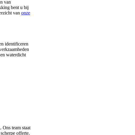
en van
king bent u bij
verzicht van
onze
en identificeren
e werkzaamheden
 en waterdicht
. Ons team staat
scherpe offerte.