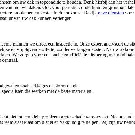
ensten om uw dak in topconditie te houden. Denk hierbij aan het verhe
leren van nieuwe daken. Ook voor periodiek onderhoud en grondige daki
grotere problemen en kosten in de toekomst. Bekijk
onze diensten
voor 
vensduur van uw dak kunnen verlengen.
emt, plannen we direct een inspectie in. Onze expert analyseert de situ
elijke en vrijblijvende offerte, zonder verborgen kosten. Na uw akkoor
len. We zorgen voor een snelle en efficiënte uitvoering met minimale 
 centraal.
odgevallen zoals lekkages en stormschade.
 specialisten die werken met de beste materialen.
Wacht niet tot een klein probleem grote schade veroorzaakt. Neem vand
Ons team staat klaar om u snel en vakkundig te helpen. Wij zijn uw betr