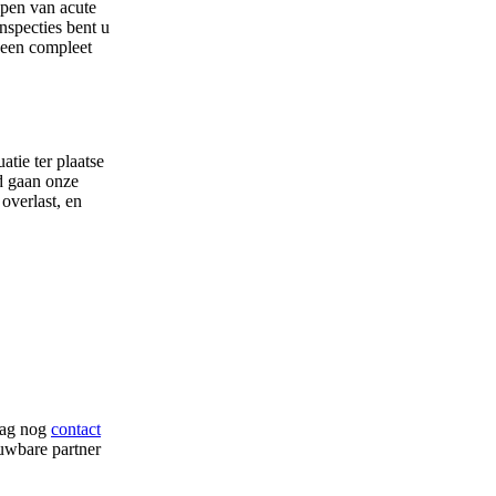
lpen van acute
nspecties bent u
een compleet
atie ter plaatse
d gaan onze
overlast, en
aag nog
contact
ouwbare partner