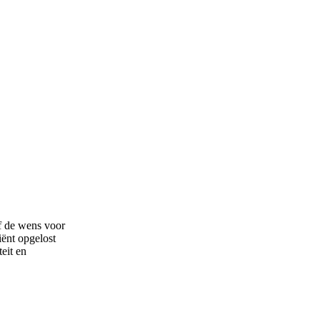
f de wens voor
iënt opgelost
eit en