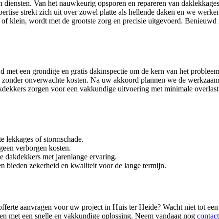
n diensten. Van het nauwkeurig opsporen en repareren van daklekkages 
rtise strekt zich uit over zowel platte als hellende daken en we werke
f klein, wordt met de grootste zorg en precisie uitgevoerd. Benieuwd 
ijd met een grondige en gratis dakinspectie om de kern van het probleem 
rte, zonder onverwachte kosten. Na uw akkoord plannen we de werkzaam
akdekkers zorgen voor een vakkundige uitvoering met minimale overlast,
te lekkages of stormschade.
 geen verborgen kosten.
e dakdekkers met jarenlange ervaring.
n bieden zekerheid en kwaliteit voor de lange termijn.
 offerte aanvragen voor uw project in Huis ter Heide? Wacht niet tot ee
elpen met een snelle en vakkundige oplossing. Neem vandaag nog
contact