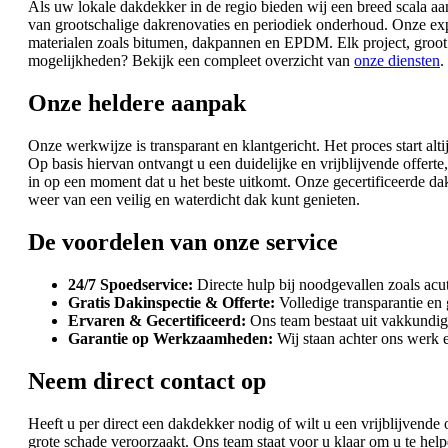
Als uw lokale dakdekker in de regio bieden wij een breed scala aa
van grootschalige dakrenovaties en periodiek onderhoud. Onze expe
materialen zoals bitumen, dakpannen en EPDM. Elk project, groot o
mogelijkheden? Bekijk een compleet overzicht van
onze diensten
.
Onze heldere aanpak
Onze werkwijze is transparant en klantgericht. Het proces start alt
Op basis hiervan ontvangt u een duidelijke en vrijblijvende offe
in op een moment dat u het beste uitkomt. Onze gecertificeerde d
weer van een veilig en waterdicht dak kunt genieten.
De voordelen van onze service
24/7 Spoedservice:
Directe hulp bij noodgevallen zoals acu
Gratis Dakinspectie & Offerte:
Volledige transparantie en
Ervaren & Gecertificeerd:
Ons team bestaat uit vakkundig
Garantie op Werkzaamheden:
Wij staan achter ons werk e
Neem direct contact op
Heeft u per direct een dakdekker nodig of wilt u een vrijblijvende
grote schade veroorzaakt. Ons team staat voor u klaar om u te h