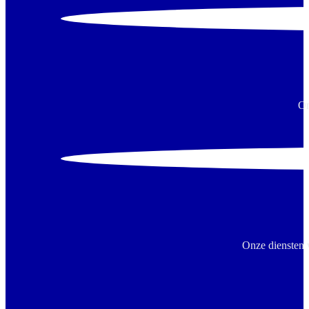
On
Onze diensten 