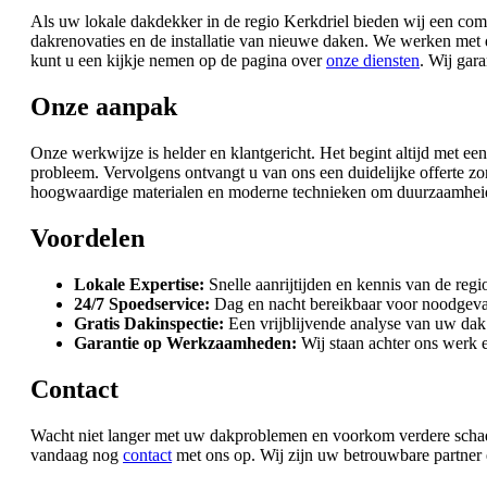
Als uw lokale dakdekker in de regio Kerkdriel bieden wij een comp
dakrenovaties en de installatie van nieuwe daken. We werken met 
kunt u een kijkje nemen op de pagina over
onze diensten
. Wij gar
Onze aanpak
Onze werkwijze is helder en klantgericht. Het begint altijd met een
probleem. Vervolgens ontvangt u van ons een duidelijke offerte 
hoogwaardige materialen en moderne technieken om duurzaamheid en
Voordelen
Lokale Expertise:
Snelle aanrijtijden en kennis van de regi
24/7 Spoedservice:
Dag en nacht bereikbaar voor noodgeval
Gratis Dakinspectie:
Een vrijblijvende analyse van uw dak 
Garantie op Werkzaamheden:
Wij staan achter ons werk en
Contact
Wacht niet langer met uw dakproblemen en voorkom verdere schade 
vandaag nog
contact
met ons op. Wij zijn uw betrouwbare partner 