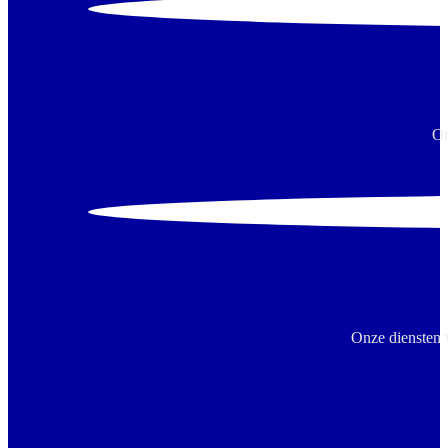
On
Onze diensten 