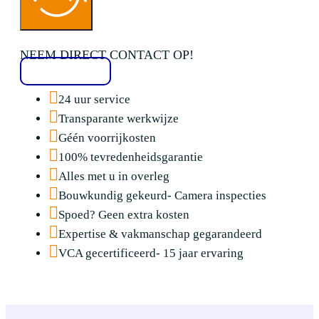
NEEM DIRECT CONTACT OP!
020 2136776
24 uur service
Transparante werkwijze
Géén voorrijkosten
100% tevredenheidsgarantie
Alles met u in overleg
Bouwkundig gekeurd- Camera inspecties
Spoed? Geen extra kosten
Expertise & vakmanschap gegarandeerd
VCA gecertificeerd- 15 jaar ervaring