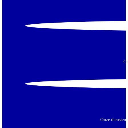
On
Onze diensten 