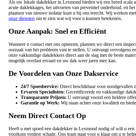
Als uw lokale dakdekker in Lexmond bieden wij een breed scala aa
acute daklekkages, het uitvoeren van preventief onderhoud, en he
plaatsen van nieuwe isolatie kunt u bij ons terecht. Wij werken m
onze diensten
om te zien wat wij voor u kunnen betekenen.
Onze Aanpak: Snel en Efficiënt
Wanneer u contact met ons opneemt, plannen we direct een inspecti
oorzaak van het probleem vast te stellen. U ontvangt vervolgens e
onze vakkundige dakdekkers direct aan de slag met de beste materi
mogelijk overlast ervaart en uw dak weer jaren mee kan.
De Voordelen van Onze Dakservice
24/7 Spoedservice:
Direct beschikbaar voor noodgevallen z
Ervaren Specialisten:
Gecertificeerde en vakkundige dakde
Transparante Prijzen:
U ontvangt vooraf een heldere offer
Garantie op Werk:
Wij staan achter onze kwaliteit en bie
Neem Direct Contact Op
Heeft u met spoed een dakdekker in Lexmond nodig of wilt u een v
voorkom verdere schade. Ons team staat voor u klaar om u te h