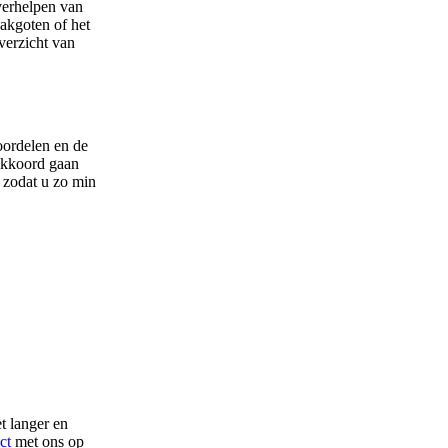
verhelpen van
akgoten of het
verzicht van
oordelen en de
 akkoord gaan
, zodat u zo min
t langer en
ct
met ons op