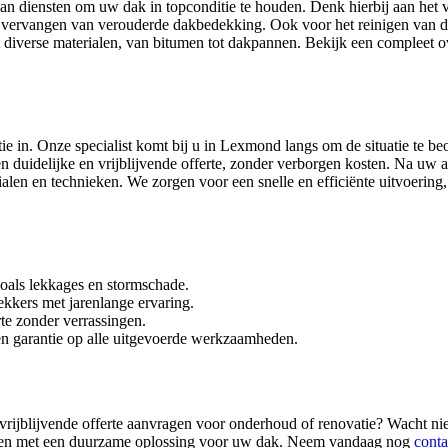
n diensten om uw dak in topconditie te houden. Denk hierbij aan het 
t vervangen van verouderde dakbedekking. Ook voor het reinigen van d
et diverse materialen, van bitumen tot dakpannen. Bekijk een compleet o
e in. Onze specialist komt bij u in Lexmond langs om de situatie te be
en duidelijke en vrijblijvende offerte, zonder verborgen kosten. Na uw
alen en technieken. We zorgen voor een snelle en efficiënte uitvoering
oals lekkages en stormschade.
kkers met jarenlange ervaring.
te zonder verrassingen.
den garantie op alle uitgevoerde werkzaamheden.
rijblijvende offerte aanvragen voor onderhoud of renovatie? Wacht nie
elpen met een duurzame oplossing voor uw dak. Neem vandaag nog
conta