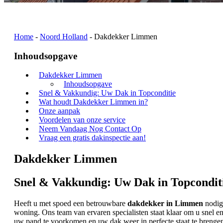
Home
-
Noord Holland
-
Dakdekker Limmen
Inhoudsopgave
Dakdekker Limmen
Inhoudsopgave
Snel & Vakkundig: Uw Dak in Topconditie
Wat houdt Dakdekker Limmen in?
Onze aanpak
Voordelen van onze service
Neem Vandaag Nog Contact Op
Vraag een gratis dakinspectie aan!
Dakdekker Limmen
Snel & Vakkundig: Uw Dak in Topcondit
Heeft u met spoed een betrouwbare
dakdekker in Limmen
nodig?
woning. Ons team van ervaren specialisten staat klaar om u snel 
uw pand te voorkomen en uw dak weer in perfecte staat te brenge