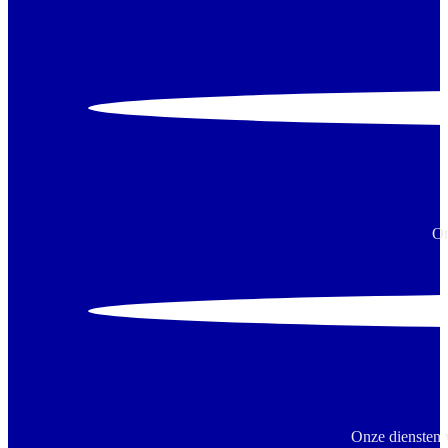
On
Onze diensten 