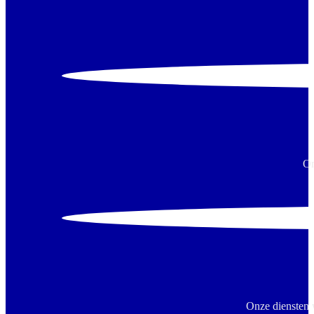
On
Onze diensten 