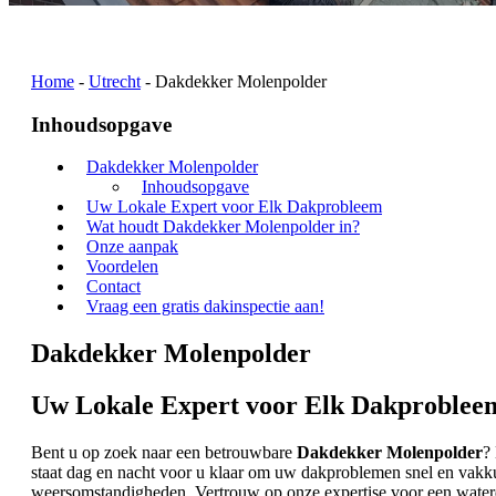
Home
-
Utrecht
-
Dakdekker Molenpolder
Inhoudsopgave
Dakdekker Molenpolder
Inhoudsopgave
Uw Lokale Expert voor Elk Dakprobleem
Wat houdt Dakdekker Molenpolder in?
Onze aanpak
Voordelen
Contact
Vraag een gratis dakinspectie aan!
Dakdekker Molenpolder
Uw Lokale Expert voor Elk Dakproblee
Bent u op zoek naar een betrouwbare
Dakdekker Molenpolder
?
staat dag en nacht voor u klaar om uw dakproblemen snel en vakku
weersomstandigheden. Vertrouw op onze expertise voor een waterd