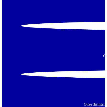
On
Onze diensten 