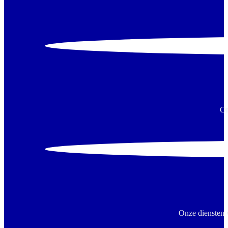
On
Onze diensten 