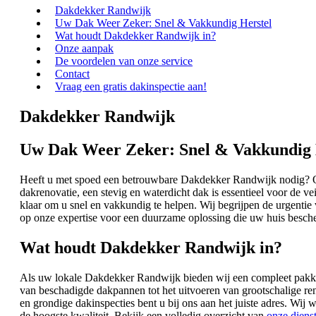
Dakdekker Randwijk
Uw Dak Weer Zeker: Snel & Vakkundig Herstel
Wat houdt Dakdekker Randwijk in?
Onze aanpak
De voordelen van onze service
Contact
Vraag een gratis dakinspectie aan!
Dakdekker Randwijk
Uw Dak Weer Zeker: Snel & Vakkundig 
Heeft u met spoed een betrouwbare Dakdekker Randwijk nodig? Of
dakrenovatie, een stevig en waterdicht dak is essentieel voor de v
klaar om u snel en vakkundig te helpen. Wij begrijpen de urgentie
op onze expertise voor een duurzame oplossing die uw huis besch
Wat houdt Dakdekker Randwijk in?
Als uw lokale Dakdekker Randwijk bieden wij een compleet pakket 
van beschadigde dakpannen tot het uitvoeren van grootschalige r
en grondige dakinspecties bent u bij ons aan het juiste adres. Wi
de hoogste kwaliteit. Bekijk een volledig overzicht van
onze diens