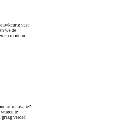
nauwkeurig vast
nen we de
len en moderne
oud of renovatie?
 vragen te
u graag verder!