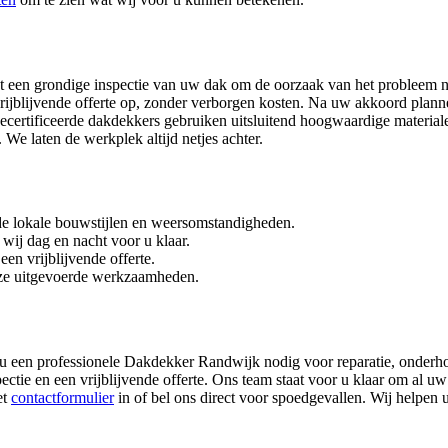
 met een grondige inspectie van uw dak om de oorzaak van het probleem 
n vrijblijvende offerte op, zonder verborgen kosten. Na uw akkoord plan
certificeerde dakdekkers gebruiken uitsluitend hoogwaardige materia
We laten de werkplek altijd netjes achter.
e lokale bouwstijlen en weersomstandigheden.
wij dag en nacht voor u klaar.
en vrijblijvende offerte.
nze uitgevoerde werkzaamheden.
t u een professionele Dakdekker Randwijk nodig voor reparatie, onderh
tie en een vrijblijvende offerte. Ons team staat voor u klaar om al uw
et
contactformulier
in of bel ons direct voor spoedgevallen. Wij helpen 