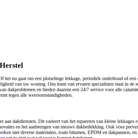
Herstel
 het nu gaat om een plotselinge lekkage, periodiek onderhoud of een
eiligheid van uw woning. Ons team van ervaren specialisten staat in de
 van dakproblemen en bieden daarom een 24/7 service voor alle calamit
ermt tegen alle weersomstandigheden.
aan dakdiensten. Dit varieert van het repareren van kleine lekkages 
enovaties en het aanbrengen van nieuwe dakbedekking. Ook voor preve
j werken met diverse materialen, zoals bitumen, EPDM en dakpannen, en 
ten
om te zien wat wij voor u kunnen betekenen.