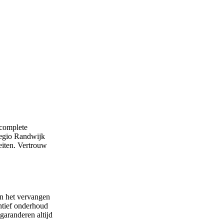
 complete
 regio Randwijk
eiten. Vertrouw
en het vervangen
ntief onderhoud
garanderen altijd