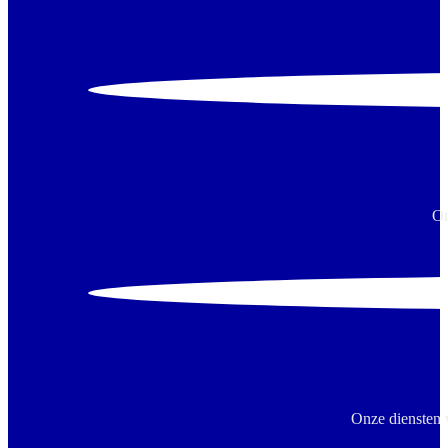
On
Onze diensten 