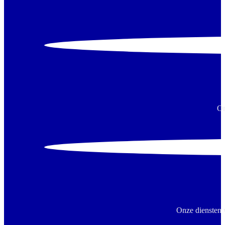
On
Onze diensten 