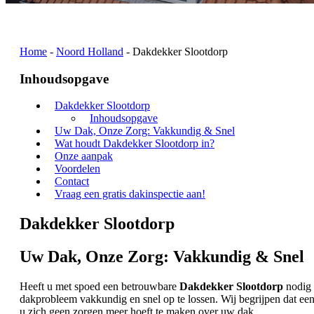
Home
-
Noord Holland
-
Dakdekker Slootdorp
Inhoudsopgave
Dakdekker Slootdorp
Inhoudsopgave
Uw Dak, Onze Zorg: Vakkundig & Snel
Wat houdt Dakdekker Slootdorp in?
Onze aanpak
Voordelen
Contact
Vraag een gratis dakinspectie aan!
Dakdekker Slootdorp
Uw Dak, Onze Zorg: Vakkundig & Snel
Heeft u met spoed een betrouwbare
Dakdekker Slootdorp
nodig 
dakprobleem vakkundig en snel op te lossen. Wij begrijpen dat ee
u zich geen zorgen meer hoeft te maken over uw dak.