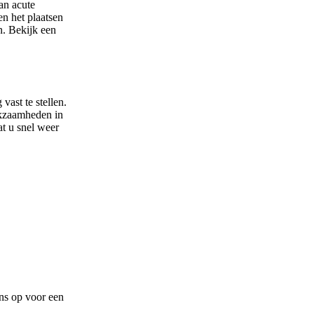
an acute
n het plaatsen
n. Bekijk een
ast te stellen.
rkzaamheden in
at u snel weer
ns op voor een