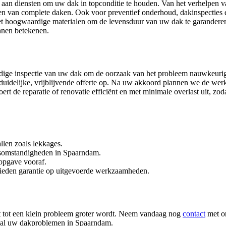
aan diensten om uw dak in topconditie te houden. Van het verhelpen v
wen van complete daken. Ook voor preventief onderhoud, dakinspecties e
 met hoogwaardige materialen om de levensduur van uw dak te garandere
nnen betekenen.
ndige inspectie van uw dak om de oorzaak van het probleem nauwkeurig v
duidelijke, vrijblijvende offerte op. Na uw akkoord plannen we de we
 de reparatie of renovatie efficiënt en met minimale overlast uit, zod
len zoals lekkages.
rsomstandigheden in Spaarndam.
sopgave vooraf.
ieden garantie op uitgevoerde werkzaamheden.
et tot een klein probleem groter wordt. Neem vandaag nog
contact
met o
met al uw dakproblemen in Spaarndam.