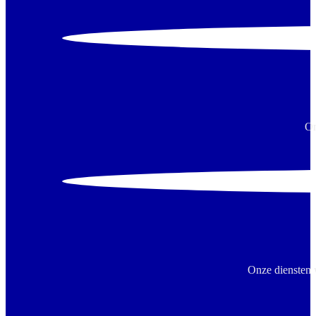
On
Onze diensten 