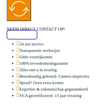
NEEM DIRECT CONTACT OP!
020 2136776
24 uur service
Transparante werkwijze
Géén voorrijkosten
100% tevredenheidsgarantie
Alles met u in overleg
Bouwkundig gekeurd- Camera inspecties
Spoed? Geen extra kosten
Expertise & vakmanschap gegarandeerd
VCA gecertificeerd- 15 jaar ervaring