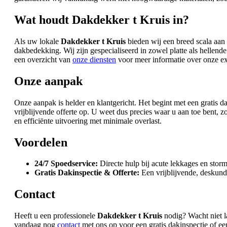
Wat houdt Dakdekker t Kruis in?
Als uw lokale
Dakdekker t Kruis
bieden wij een breed scala aan
dakbedekking. Wij zijn gespecialiseerd in zowel platte als hellen
een overzicht van
onze diensten
voor meer informatie over onze ex
Onze aanpak
Onze aanpak is helder en klantgericht. Het begint met een gratis 
vrijblijvende offerte op. U weet dus precies waar u aan toe bent
en efficiënte uitvoering met minimale overlast.
Voordelen
24/7 Spoedservice:
Directe hulp bij acute lekkages en stor
Gratis Dakinspectie & Offerte:
Een vrijblijvende, deskund
Contact
Heeft u een professionele
Dakdekker t Kruis
nodig? Wacht niet l
vandaag nog
contact
met ons op voor een gratis dakinspectie of een