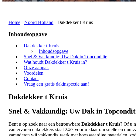
Home
-
Noord Holland
-
Dakdekker t Kruis
Inhoudsopgave
Dakdekker t Kruis
Inhoudsopgave
Snel & Vakkundig: Uw Dak in Topconditie
Wat houdt Dakdekker t Kruis in?
Onze aanpak
Voordelen
Contact
Vraag een gratis dakinspectie aan!
Dakdekker t Kruis
Snel & Vakkundig: Uw Dak in Topcondit
Bent u op zoek naar een betrouwbare
Dakdekker t Kruis
? Of u n
van ervaren dakdekkers staat 24/7 voor u klaar om snelle en duur
garanderen wij vakkundig werk met hoogwaardige materialen, zod