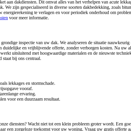
et aan dakdiensten. Dit omvat alles van het verhelpen van acute lekka
dak. We zijn gespecialiseerd in diverse soorten dakbedekking, zoals b
uw energierekening te verlagen en voor periodiek onderhoud om proble
nsten
voor meer informatie.
en grondige inspectie van uw dak. We analyseren de situatie nauwkeuri
en duidelijke en vrijblijvende offerte, zonder verborgen kosten. Na uw
erkt uitsluitend met hoogwaardige materialen en de nieuwste techni
staat bij ons centraal.
oals lekkages en stormschade.
rijsopgave vooraf.
arenlange ervaring.
len voor een duurzaam resultaat.
r onze diensten? Wacht niet tot een klein probleem groter wordt. Een g
ar een zorgeloze toekomst voor uw woning. Vraag uw gratis offerte aa