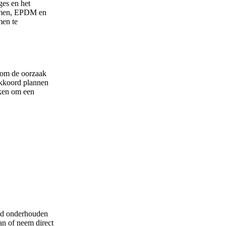
ges en het
itumen, EPDM en
men te
g om de oorzaak
 akkoord plannen
eken om een
oed onderhouden
n of neem direct