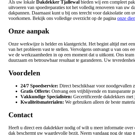
Als uw lokale
Dakdekker Tjallewal
bieden wij een compleet pakk
uitvoeren van spoedreparaties tot het volledig renoveren van uw 
dakpannen. Daarnaast kunt u bij ons terecht voor dakisolatie om 
voorkomen. Bekijk ons volledige overzicht op de pagina
onze die
Onze aanpak
Onze werkwijze is helder en klantgericht. Het begint altijd met e
van het probleem vast te stellen. Vervolgens ontvangt u van ons e
we de werkzaamheden in op een moment dat u uitkomt. Ons team w
duurzaam en betrouwbaar resultaat te garanderen. Uw tevredenheid 
Voordelen
24/7 Spoedservice:
Direct beschikbaar voor noodgevallen z
Gratis Offerte:
Ontvang een vrijblijvende en transparante p
Vakkundige Specialisten:
Gecertificeerde dakdekkers met j
Kwaliteitsmaterialen:
We gebruiken alleen de beste materia
Contact
Heeft u direct een dakdekker nodig of wilt u meer informatie ove
dak beschermt uw waardevolle bezit. Neem vandaag nog de stap na