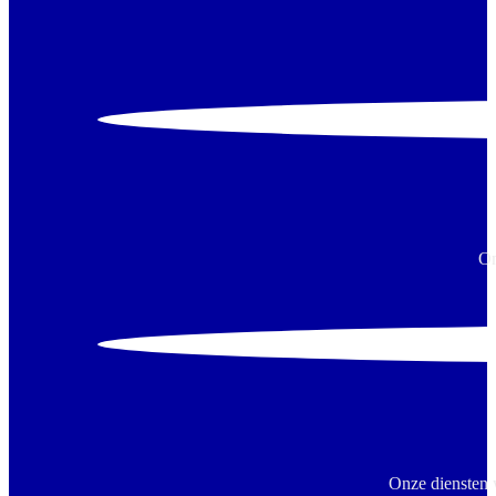
On
Onze diensten 