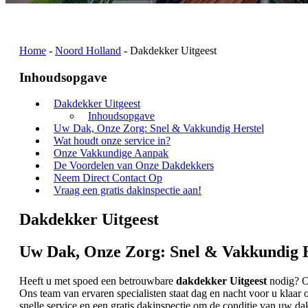
Home
-
Noord Holland
-
Dakdekker Uitgeest
Inhoudsopgave
Dakdekker Uitgeest
Inhoudsopgave
Uw Dak, Onze Zorg: Snel & Vakkundig Herstel
Wat houdt onze service in?
Onze Vakkundige Aanpak
De Voordelen van Onze Dakdekkers
Neem Direct Contact Op
Vraag een gratis dakinspectie aan!
Dakdekker Uitgeest
Uw Dak, Onze Zorg: Snel & Vakkundig H
Heeft u met spoed een betrouwbare
dakdekker Uitgeest
nodig? Of
Ons team van ervaren specialisten staat dag en nacht voor u klaa
snelle service en een gratis dakinspectie om de conditie van uw da