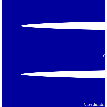
On
Onze diensten 