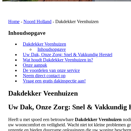
Home
-
Noord Holland
-
Dakdekker Veenhuizen
Inhoudsopgave
Dakdekker Veenhuizen
Inhoudsopgave
Uw Dak, Onze Zorg: Snel & Vakkundig Herstel
Wat houdt Dakdekker Veenhuizen in?
Onze aanpak
De voordelen van onze service
Neem direct contact op
Vraag een gratis dakinspectie aan!
Dakdekker Veenhuizen
Uw Dak, Onze Zorg: Snel & Vakkundig H
Heeft u met spoed een betrouwbare
Dakdekker Veenhuizen
nodig
uw wooncomfort en veiligheid. Wacht niet tot kleine problemen gro
urgentie en bieden duurzame oplossingen die uw woning bescherm